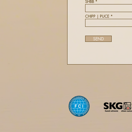
SHBB
CHIPP | PUCE
SEND