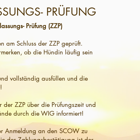
ASSUNGS- PRÜFUNG
assungs- Prüfung (ZZP)
n am Schluss der ZZP geprüft.
rmerken, ob die Hündin läufig sein
nd vollständig ausfüllen und die
!
r der ZZP über die Prüfungszeit und
ände durch die WIG informiert!
 der Anmeldung an den SCOW zu
e der Zahlungsbestätigung ist der