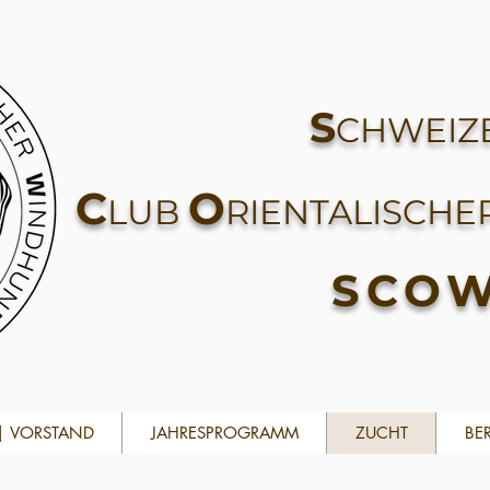
S
CHWEIZ
C
O
LUB
RIENTALISCHE
SCO
| VORSTAND
JAHRESPROGRAMM
ZUCHT
BE