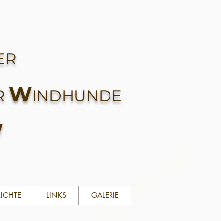
ER
W
R
INDHUNDE
W
RICHTE
LINKS
GALERIE